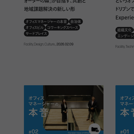
ォーターの森」が目指す、共創と
というオ
地域課題解決の新しい形
ドリブン
Experie
オフィスマネージャーの本音
自治体
オフィスビル
コワーキングスペース
組織文化
サードプレイス
エンゲージ
Facility, Design, Culture
, 2026.02.09
Facility, Tech