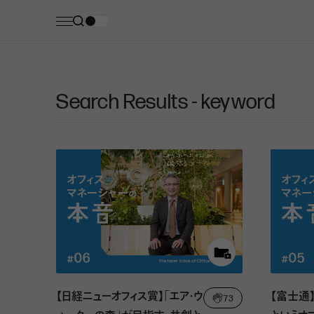
Search Results - keyword
【日経ニューオフィス賞】「エア・ウ
【富士通
73