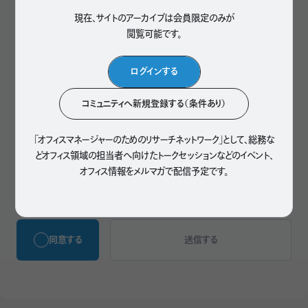
現在、サイトのアーカイブは会員限定のみが
閲覧可能です。
検索
ログインする
コミュニティへ新規登録する（条件あり）
「オフィスマネージャーのためのリサーチネットワーク」として、
総務な
個人情報の取り扱いに関しては「
プライバシーポリシー
」をお読みいただき、同意
どオフィス領域の担当者へ向けたトークセッションなどのイベント、
のうえお問い合わせください。
このサイトはreCAPTCHAによって保護されており、Googleの
プライバシーポリ
オフィス情報をメルマガで配信予定です。
シー
と
利用規約
が適用されます。
同意する