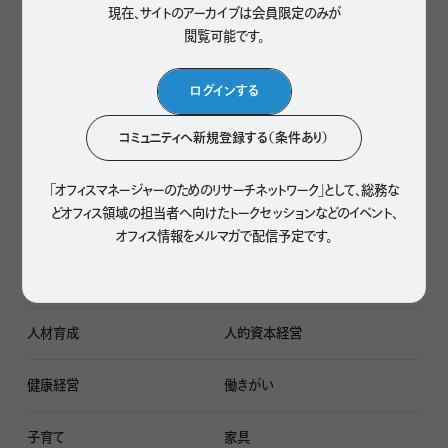
現在、サイトのアーカイブは会員限定のみが
マインドフルネス
ミレニアル世代
閲覧可能です。
検索
メタバース
ヘルスケア
ログインする
リクルーティング
リスキリング
コミュニティへ新規登録する（条件あり）
リポジション
ワークインライフ
「オフィスマネージャーのためのリサーチネットワーク」として、
総務な
どオフィス領域の担当者へ向けたトークセッションなどのイベント、
ワークエクスペリエンス
ワークショップ
オフィス情報をメルマガで配信予定です。
ワークライフインテグレーション
ワーケーション
人材育成
人的資本経営
健康経営
働きがい
子育て
家具