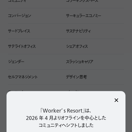
コミュニティ
コワーキングスペース
コンバージョン
サーキュラーエコノミー
サードプレイス
サステナビリティ
サテライトオフィス
シェアオフィス
ジェンダー
スラッシュキャリア
セルフマネジメント
デザイン思考
テレワーク
パーパス
ハイブリッドワーク
ビジネスツール
「Worker’ s Resort」は、
2026 年 4 月よりオフラインを中心とした
フィジタルコミュニケーション
ブランディング
コミュニティへシフトしました