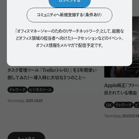
ログインする
人気記事
この軸は、国ごとの文化だけでなく、組織文化の特徴を考え
るときにも有用だ。たとえば、チームでの協働を重んじる集
コミュニティへ新規登録する（条件あり）
団主義の傾向にあるか、個人の成果を評価する個人主義の
色が強いかは、会社によって方針の違いが見られるだろう。
「オフィスマネージャーのためのリサーチネットワーク」として、
総務な
どオフィス領域の担当者へ向けたトークセッションなどのイベント、
オフィス情報をメルマガで配信予定です。
こうした組織の文化は、必ずしも明文化されているとは限ら
ない。行動指針のような形で明言されている場合もあるが、
「なんとなくそういう雰囲気がある」というレベルで広まって
タスク管理ツール 「Trello（トレロ）」 を3年間使い
いることも多い。
倒してみた！～導入時に大切な3つのこと～
Apple純正「フリ
「暗黙的なことも多い組織文化をメンバーが解釈するため
テレワーク
ビジネスツール
目されている理由
の手掛かりとして、目に見えるオフィス環境が機能すること
Technology
, 2021.04.23
もあります」と正木氏は指摘する。たとえば、新入社員が個
DX
テレワーク
ビ
室ブースを多く備えているオフィスを見たときに、個人が集中
Technology
, 2023.03.1
してパフォーマンスを上げることを重視している会社だと想
像する可能性がある。また、重々しい扉で仕切られた社長室