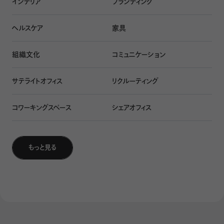
インテリア
ブランディング
「人工物・価値観・当たり前」の間に一貫性を
ヘルスケア
家具
組織文化
コミュニケーション
目に見えない価値観とリアルなオフィスとの関係について考
えを深める枠組みとして、正木氏は「シャインの組織文化レ
サテライトオフィス
リクルーティング
ベル」と呼ばれる理論*³
を紹介してくれた。この理論では、
組織文化を人工物（レベル1）・価値観（レベル2）・基本的仮
コワーキングスペース
シェアオフィス
定（レベル3）の3つに分けて説明している。
シャインの組織文化レベルの概要（編集部作成）
もっと見る
人工物には、オフィスなどの具体的なものはもちろん、会議
の形式などの手続きや仕組みも含まれる。レベル2の価値観
は、会社の雰囲気や考え方などを表し、レベル3の基本的仮
定は、組織の中で当たり前とされている暗黙の前提を指す