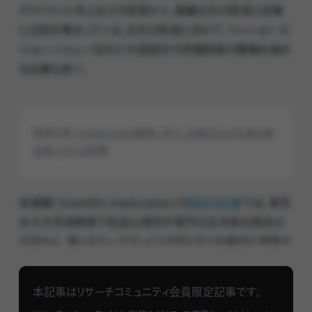
ゲイジメント向上などの背景から、組織文化の形成と定着
に注目が集まっている。文化の形成に向けて、ミッション・ビ
ジョン・バリュー（MVV）の言語化や評価制度の整備を進め
る企業も多い。
関連記事：
Salesforceの事例に学ぶ、企業文化が社員の満
足度に与える影響
本連載「Scientific Implication」の
前回の記事
では、東京
女子大学准教授で社会心理学が専門の正木郁太郎氏の
お話から、選べるワークプレイスの作り方と効果的な運用の
ポイントについて示唆を得た。本稿では引き続き正木氏の
インタビューから、オフィスをはじめとする物理的な環境が組
本記事はリサーチコミュニティ会員限定記事です。
織文化やメンバーの心理・行動に与える影響について深め