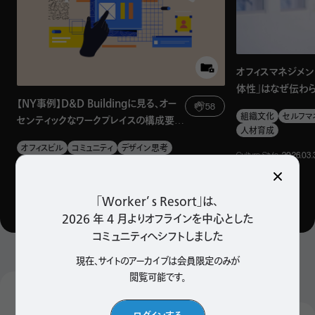
のだろうか？ 正木氏は、社会心理学の分野で広く知られ
ている「ホフステードの6次元モデル」*¹
を紹介してくれた。
オフィスマネジメン
体性」はなぜ伝わ
参考サイト：
The Culture Factor「国民文化」
【NY事例】D&D Buildingに見る、オー
語る、総務がもっ
58
組織文化
セルフマ
センティックなワークプレイスの構成要
人材育成
素。「働く姿」が場の価値に
このモデルは、国による価値観の違いを6つの軸で表現した
オフィスビル
コミュニティ
デザイン思考
Culture, Style
, 2026.03
ブランディング
海外
ものだ。軸には、「集団主義／個人主義」「短期的思考／長
期的思考」「権力格差大／権力格差小」などがあり、それぞ
Facility, Design, Style
, 2026.04.08
「Worker’ s Resort」は、
れの軸のどこに位置づけられるかによって、各国の文化の
2026 年 4 月よりオフラインを中心とした
特徴を読み取ることができる。
コミュニティへシフトしました
現在、サイトのアーカイブは会員限定のみが
ホフステードの6次元モデルの概要 （「The Culture Factor」のサイトなど
閲覧可能です。
を参考に編集部にて作成）
Popular Articles
検索