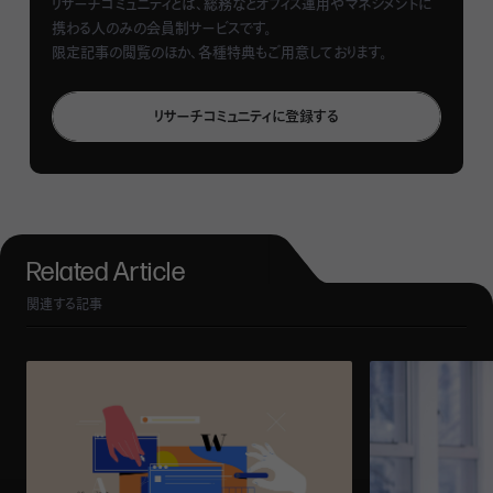
リサーチコミュニティとは、総務などオフィス運用やマネジメントに
ていきたい。
携わる人のみの会員制サービスです。
限定記事の閲覧のほか、各種特典もご用意しております。
関連記事：
どの場所で働くかは、あなた次第。社会心理学に
リサーチコミュニティに登録する
学ぶ、選べるワークプレイスの作り方と選び方
オフィスは「見えない文化を読み取る手掛かり」
Related Article
社会心理学では、人を取り巻く環境や制度によって文化が
関連する記事
醸成され、文化に人の行動が影響されるという図式がある。
「これを組織や会社に当てはめると、ワークプレイスという環
境が組織文化に影響するのは自然なことだと思います」と
正木氏は言う。
ここで影響を受ける「組織文化」には、どのようなものがある