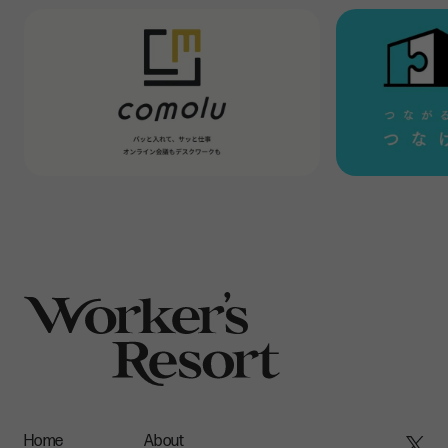
ものだ。ポイントは、レベル1は具体的で目に見えやすく、レ
ベル2、3と深くなるにつれて抽象的で意識されにくいこと
だ。
ワークプレイスの設計に会社の考え方や方針が反映される
ように、レベル1の人工物は、下層にある価値観に影響され
る。反対に、新入社員がオフィスの作りから会社の雰囲気を
読み取るように、価値観が人工物の影響を受けることもあ
る。
それぞれのレベル間で互いに影響するので、人工物・価値
観・基本的仮定の3つがきれいに合致すると互いに強め合
い、組織文化が全体的に強固になっていくと正木氏は指摘
する。
たとえばスターバックスコーヒー社では、従業員同士が感謝
や敬意をメッセージで伝え合う「GABカード」と呼ばれる習
Home
About