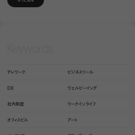
もっと見る
からは、権力格差の大きさを読み取る社員もいるだろう。
ここで重要なのは、メンバーによる組織文化の解釈の仕方
がひと通りではないということだ。正木氏らの研究では、自
ら働く場所を選べるABW環境にあるオフィスが、メンバーへ
の信頼のシンボルとして機能する可能性が指摘されている
Keywords
*²
。「選択の自由を与えられているのは会社が社員を信頼
しているからだ」と解釈する社員もいるだろう。
テレワーク
ビジネスツール
しかしその一方で、「働く場所が社員任せになったというこ
とは、会社が放任主義になった」と読み取られる可能性もあ
DX
ウェルビーイング
る。後者のように受け取られることは、ABW環境を設計した
側の本意ではないだろう。
社内制度
ワークインライフ
「暗黙の文化を解釈する手掛かりになるからこそ、ワークプ
オフィスビル
アート
レイスは作るだけではなく、設計の意図も合わせて伝えるこ
とが大切です」と正木氏は強調する。