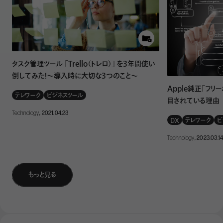
5時起きの朝と8時起きの朝の違いを一言で表すなら、「追
う側か、追われる側か」です。
8時に起床し、出勤までの時間が限られている場合、アラー
タスク管理ツール 「Trello（トレロ）」 を3年間使い
ムに急かされながら慌ただしく身支度を整え、最低限の準
倒してみた！～導入時に大切な3つのこと～
備で家を出ることになります。通勤中も気持ちはすでに業務
Apple純正「フリ
モード。会社に到着した時点で疲労感を覚え、朝一番の会
テレワーク
ビジネスツール
目されている理由
議やメール対応に追われる——。このように、1日の主導権
Technology
, 2021.04.23
DX
テレワーク
ビ
は常に外部要因にあります。
Technology
, 2023.03.1
「自分以外の何か」によって行動が決まる朝は、その後の時
間も受動的になりやすいものです。朝に余白がないと、昼も
もっと見る
余裕を持てません。タスクは後ろ倒しになり、残業が常態化
し、自分のための時間は削られていく。「今日も何もできなか
った」「毎日、何をしているんだろう」。こんな気分になるのも、
致し方ないですよね。