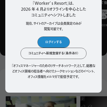
バーと隣り合って働
「Worker’ s Resort」は、
2026 年 4 月よりオフラインを中心とした
オフィスマネジメントに「主体性」を。『「主
オフィスビル
パフォ
47
コミュニティへシフトしました
オフィスマネジメント
体性」はなぜ伝わらないのか』の著者が
語る、総務がもっと面白くなる第一歩
現在、サイトのアーカイブは会員限定のみが
Facility, Style
, 2026.03.1
組織文化
セルフマネジメント
リクルーティング
閲覧可能です。
人材育成
検索
Culture, Style
, 2026.03.30
ログインする
コミュニティへ新規登録する（条件あり）
「オフィスマネージャーのためのリサーチネットワーク」として、
総務な
どオフィス領域の担当者へ向けたトークセッションなどのイベント、
Popular Articles
オフィス情報をメルマガで配信予定です。
「追われる朝」から「追う朝」へ。早起きのメリットとは
人気記事
早起きの定義は人それぞれですが、ここでは一般的にひとつ
の目安とされる「5時起き」を早起きと定義します。