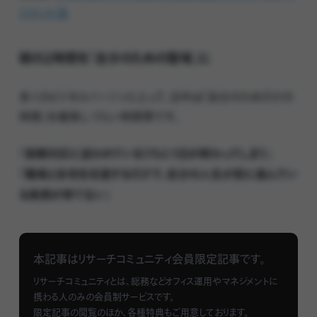
ジメント法
朝の2時間を「自分のための聖域」に
多くのビジネスパーソンにとって、日中は「自分のためだけの
時間」を確保しづらい時間帯です。
「依頼対応に追われているうちに1日が終わってしまう」
「職場と自宅を往復するだけで、自分の人生が前に進んでい
る実感が持てない」
そのような感覚を抱えていても業務は次々と発生し、終業
後は会食や家事、育児などの予定が続く。結果として、自分
本記事はリサーチコミュニティ会員限定記事です。
の成長や内省のための時間は、後回しになりがちです。
リサーチコミュニティとは、総務などオフィス運用やマネジメントに
携わる人のみの会員制サービスです。
こうした状況を打開する方法として、私は“早起きのプロ”と
限定記事の閲覧のほか、各種特典もご用意しております。