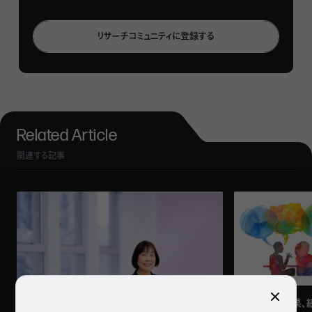
して、朝の2時間を「自分のための聖域」として確保すること
を提案しています。出勤前の時間を戦略的に活用すること
リサーチコミュニティに登録する
で、人生の主導権を自ら取り戻す方法です。
とはいえ、早起きは簡単なことではありません。
「朝どうしても
眠い」「寒くて布団から出られない」「何度挑戦しても三日坊
主に終わってしまう」……
こうした経験から「自分には根性
Related Article
がない」と感じている方もいるでしょう。
関連する記事
しかし実は、早起きは「根性」が必要なものではありません。
むしろ一生モノの習慣である早起きは、がんばると絶対にど
こかで挫折します。早起きをすると人生の何が変わるのか。
早起きのためには何をすれば良いのか。根性論に頼らない
「絶対に起きられる技術」と、早起きがもたらす人生の変化
についてお伝えします。
「固定席」の効果、