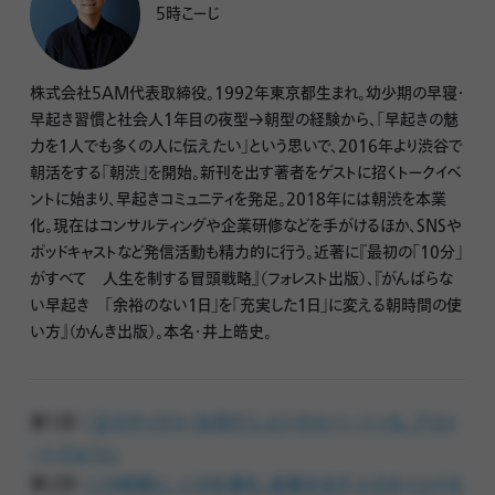
5時こーじ
株式会社5AM代表取締役。1992年東京都生まれ。幼少期の早寝・
早起き習慣と社会人1年目の夜型→朝型の経験から、「早起きの魅
力を1人でも多くの人に伝えたい」という思いで、2016年より渋谷で
朝活をする「朝渋」を開始。新刊を出す著者をゲストに招くトークイベ
ントに始まり、早起きコミュニティを発足。2018年には朝渋を本業
化。現在はコンサルティングや企業研修などを手がけるほか、SNSや
ポッドキャストなど発信活動も精力的に行う。近著に『最初の「10分」
がすべて 人生を制する冒頭戦略』（フォレスト出版）、『がんばらな
い早起き 「余裕のない1日」を「充実した1日」に変える朝時間の使
い方』（かんき出版）。本名・井上皓史。
第1回：
「正のサイクル」を回そう。ビジネスパーソンも、アスリ
ートのように
第2回：
この時間に、この仕事を。成果を出す人のタイムマネ