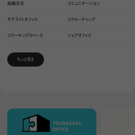
組織文化
コミュニケーション
一方で5時起きは、主体的な1日を過ごすためのスタートダッ
シュとなります。
社会がまだ動き出していない静かな時間帯
サテライトオフィス
リクルーティング
に起き、温かいコーヒーを淹れ、読みたかった本に目を通
す。あるいは、その日の優先順位を整理し、重要なメールの
コワーキングスペース
シェアオフィス
返信や集中力を要するタスクを先に片付ける。
そんな行動から始まる1日は、昼前にはすべきことが終わっ
もっと見る
ており、午後には余裕を持った状態で自分らしいアクション
を起こすことができます。朝イチで「小さな勝利」を収めた脳
は、その後の仕事でもポジティブなメンタルを維持しやすく
なるからです。
「私は、今日1日を自分でコントロールできている」。
この自己
効力感は、困難なトラブルが起きても「自分には対処する余
裕がある」と落ち着いて構えられるメンタルの強さにつなが
る、5時起きの最大の恩恵です
。
一流のビジネスパーソンは早