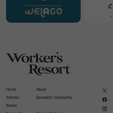
何も触れずに過ごせるオフィス
Home
About
ビルのコンセプトは、大きく分けて4つあるという。「
何も触れ
Articles
Research Community
ずに過ごせるオフィス
」「チームアクティビティ・ベースド・ワーキ
ング（TABW）」「ワーカーの活力を養うウェルビーイング拠
Series
点」「地域社会・地球環境との共生」。これらを実現するた