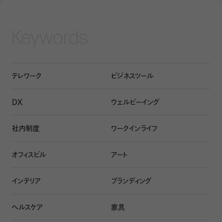
西田
このプロジェクトの前から、10年近くずっと「新しい
オフィススタンダードを創りたい」と考えていました。社会情
Keywords
勢は変わっているのに、オフィスの当たり前が全く更新され
ていない。例えば、システム天井にして、床を上げて、スイッチ
で電気をつけて……といったことが、今のオフィスに必要な
テレワーク
ビジネスツール
のかと疑問に
思っていました
。新しいチャレンジをする場所
として廃校などを検討していたのですが、たまたまここが見
DX
ウェルビーイング
つかって。
社内制度
ワークインライフ
――5棟であることのデメリットはなかったのでしょうか。
オフィスビル
アート
西田
レベル差のある5棟を行き来するのは、確かに不便
です。でも、ちょっとした工夫でそうした負の要素は解消でき
インテリア
ブランディング
ます。
例えば、今回、1階部分の部屋内と外両方の床にレン
ガを敷き詰め、視覚的につなぐことで回遊性を高めました。
ヘルスケア
家具
ほかにも、複数棟に囲まれた暗い雰囲気の場所には、ガラ