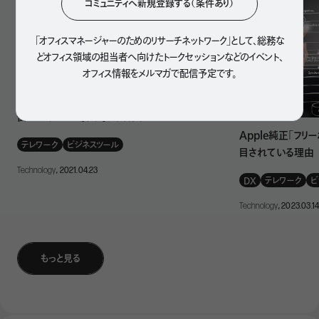
コミュニティへ新規登録する（条件あり）
り
、このビルを獲得したいと思いました。
「オフィスマネージャーのためのリサーチネットワーク」として、
総務な
どオフィス領域の担当者へ向けたトークセッションなどのイベント、
オフィス情報をメルマガで配信予定です。
タスク管理ツール 「Trello（トレロ）」 を3年間使い
倒してみた！～導入時に大切な3つのこと～
Apple純正「フリ
テレワーク
ビジネスツール
目されている理由
Technology
, 2021.04.23
DX
テレワーク
ビ
Technology
, 2023.03.1
――確かに、5棟の建物の位置関係だったり、サイズだった
もっと見る
りがユニークで、「自由に挑戦できる」というのがとてもしっく
りときます。