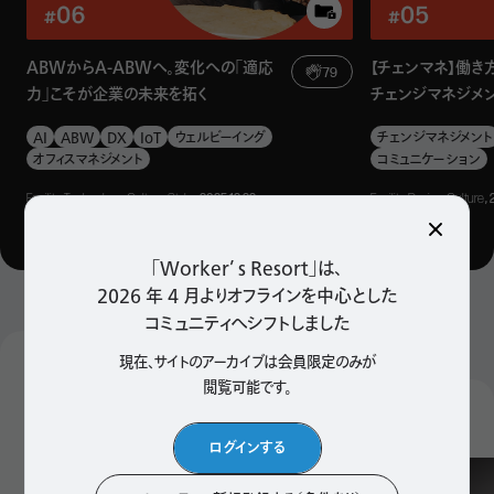
西田華乃氏（以下、西田）
はい。かつては校舎として利用
されていたこともあって、オフィス利用のビルとしては
比較的
珍しい形状だと思います。
いわゆる普通の新しいオフィスビ
ABWからA-ABWへ。変化への「適応
【チェンマネ】働き
79
力」こそが企業の未来を拓く
チェンジマネジメ
ルは、長方形やコの字型が多いのですが、このビルは5棟に
分かれているのが特徴的です。
AI
ABW
DX
IoT
ウェルビーイング
チェンジマネジメント
オフィスマネジメント
コミュニケーション
――そもそも、構想の時点で、5棟のビルを想定されていた
Facility, Technology, Culture, Style
, 2025.12.22
Facility, Design, Culture
,
のですか？
「Worker’ s Resort」は、
宮本勇次氏（以下、宮本）
いえ、
5棟のビルを探していたわ
2026 年 4 月よりオフラインを中心とした
けではありません。このビルとの出会いがあり、もともと持っ
コミュニティへシフトしました
ていたプロジェクトの構想をこのビルに当てはめていきまし
現在、サイトのアーカイブは会員限定のみが
Popular Articles
た。
閲覧可能です。
人気記事
検索
西田
「立地の良さ」に加え、「自由に挑戦できそうなユニー
ログインする
クなファシリティ」というポイントがとても魅力的でした。さら
に、取り壊し寸前で
低コストでの入居が実現できることもあ