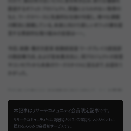
の力で、築60年の古いビルに息を吹き込み、新たな価値を
創造するオフィス・プロジェクト。常識にとらわれない発想の
もと、ワークスペースに先進的な仕掛けを配し、様々な課題
の解決に挑戦している。未来に向けた新しいオフィス像を提
言する意欲的な取り組みの全容は
ーー
。
今回、総務・働き方変革 総務統括室 ワークプレイス統括部
の西田華乃氏、および宮本勇次氏に、同プロジェクトの背景
やコンセプトから未来のワークスタイルに至るまで、お話をう
かがった。
「KUDANZAKA PORT PARK」プロジェクトの背景
東京・九段下駅から徒歩1分の場所に立つ、5棟建のビルが
本記事はリサーチコミュニティ会員限定記事です。
このプロジェクトの舞台だ。正面に靖国神社、隣には皇居や
リサーチコミュニティとは、総務などオフィス運用やマネジメントに
日本武道館があり、環境の良さは折り紙付き。取材時の午後
携わる人のみの会員制サービスです。