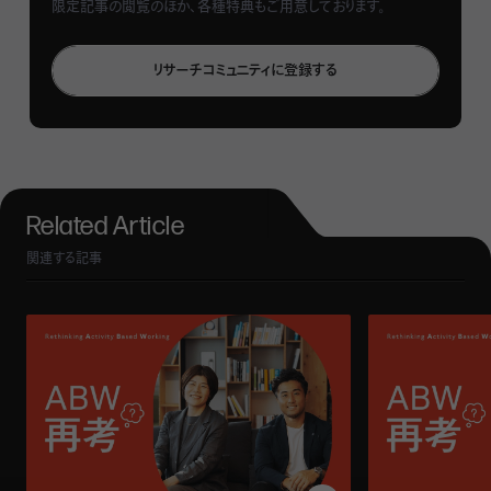
には、その周りを下校途中の学生たちやビジネスパーソンら
限定記事の閲覧のほか、各種特典もご用意しております。
が行き交っており、どこか懐かしい雰囲気を感じさせた。
リサーチコミュニティに登録する
Related Article
関連する記事
――この建物は新しいビルではなく、築60年の築古ビルだ
とうかがいました。