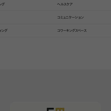
うに場所を変えながら仕事ができる空間が理想的ですね。」
ング
ヘルスケア
コミュニケーション
ので場所を変えられるオフィスがいいです。
ィング
コワーキングスペース
幼稚園から高校までは、決められた場所で過ごしてきましたから。で
でストレスを感じさせたくないと言う学校側の配慮からか、高校3年
た。これを機会にと、私はできるだけ教室を移動できるような授業
、授業への集中力だけでなく、実際に成績も劇的に上がりました。自分
の経験から働き方を選ぶ基準の1つに定めました」
WeWorkを使って、ゆるく作業したい時はTRUNKなどのくつろげる空
ですね。」