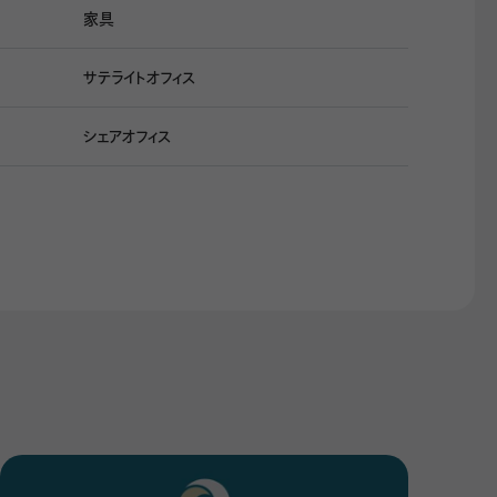
家具
サテライトオフィス
シェアオフィス
すが、私の
の9月以
の取り方を
は作業を
間を利用し