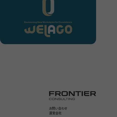
笠間君は
卒とか関
か？」
とかいう
お問い合わせ
運営会社