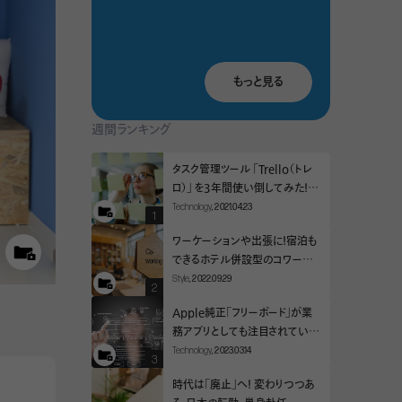
もっと見る
週間ランキング
タスク管理ツール 「Trello（トレ
ロ）」 を3年間使い倒してみた！～
導入時に大切な3つのこと～
Technology
, 2021.04.23
ワーケーションや出張に！宿泊も
できるホテル併設型のコワーキ
ングスペース
Style
, 2022.09.29
Apple純正「フリーボード」が業
務アプリとしても注目されている
理由
Technology
, 2023.03.14
時代は「廃止」へ！ 変わりつつあ