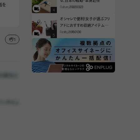
る、日本の転勤・単身赴任
話を
Culture
, 2022.03.23
オシャレで便利！女子が選ぶフリ
アドにおすすめ収納アイテム徹
底比較
Facility
, 2018.01.30
1
方の変化に
インタビュ