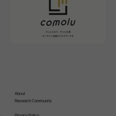
ョンがとりやすい反面、一人で集中するときにはあまり向かないよね。
ね。」
ですか？
会に立つとみんな同じスタートラインに立たされるんですよ。中途か新
ておくことが必要なんですよね。
会社に育ててもらうというスタンスですよね。どっちの制度がいいです
カ式がいいですね。理由は一つの組織で失敗とか別の仕事がしたい
は一つの会社では難しいかなと。」
About
Research Community
式なんですね。」
s
Privacy Policy