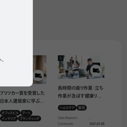
検索
こと重要
ト、
にオフィ
長時間の座り作業・立ち
プリツカー賞を受賞した
作業が及ぼす健康リス
日本人建築家に学ぶ、オ
ク。最適なバランスは？
ヘルスケア
家具
フィスビルのエントラン
オフィスビル
アート
スデザイン
Style, Research
,
インテリア
ブランディング
Community
2021.01.28
ホーム感