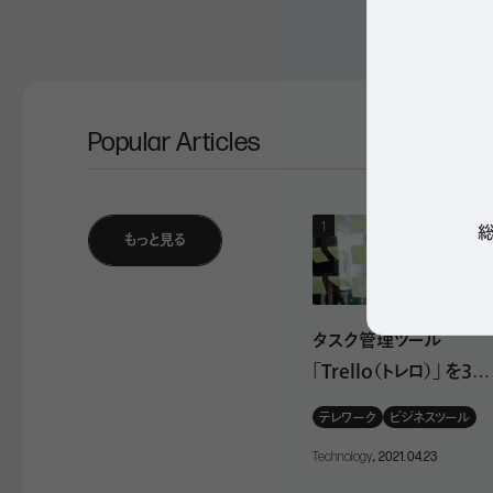
なくとも環境は大事かなって。」
笠間：
「確かに給料とか一緒だったら僕もオフィスを見ま
山崎：
「笠間君の場合はエンジニアだし、オフィス作業が
Popular Articles
丸山：
「自分は長期的に働くことを考えたらくつろぐ空間
視してるのかもしれないです。」
総
もっと見る
山崎：
「僕も机と椅子だけ…みたいなオフィスで働く姿は
スの充実度は意識してるかもしれないですね。」
タスク管理ツール
「Trello（トレロ）」 を3年
間使い倒してみた！～導
Q ここで働きたいなって思った企業はありま
テレワーク
ビジネスツール
入時に大切な3つのこと
Technology
, 2021.04.23
～
丸山：
「僕はさっきも言ったようにくつろげるような空間が