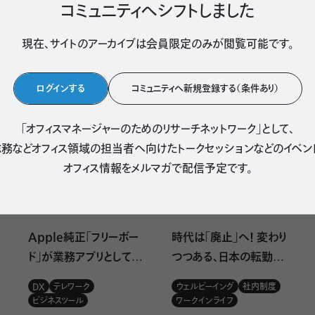
コミュニティへシフトしました
現在、サイトのアーカイブは会員限定のみが
閲覧可能です。
す。机と椅子だけのオフィスではあまり働きたくないです。」
多いから特に自分に合ったオフィス環境があるといいよね。」
ログインする
コミュニティへ新規登録する（条件あり）
人気記事
がないと困るなと思いますね。考えていないだけで意外とオフィスの
「オフィスマネージャーのためのリサーチネットワーク」として、
務などオフィス領域の担当者へ向けたトークセッションなどのイベン
オフィス情報をメルマガで配信予定です。
あまり想像できないですよね。そう考えてしまっている時点で、無意識
時代は「廃止」へ！ 変わり
Apple純正「フリーボー
つつある、日本の転勤・
ド」が業務アプリとしても
すか？
単身赴任
注目されている理由
ウェルビーイング
社内制度
DX
テレワーク
ワークインライフ
ビジネスツール
いいので、それこそインターンをしているTRUNKのオフィスがアット