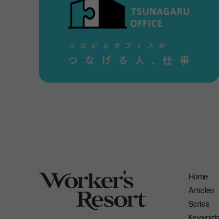
山崎：
「確かに。でも、くつろげる空間はコミュニケーシ
状況によって使い分けられるオフィスが理想的ってことだ
Q 日本式とアメリカ式どっちの働き方がいい
稲田：
「次の質問に行きたいと思います。アメリカって社
係なく。ということは学生のうちにある程度スキルをつけ
でも日本は違う。何もスキルがない状態で入社して、その
山崎：
「自分は能力がないですけど転職が盛んなアメリ
ときに、自分の感情の赴くままに働きたいからです。それ
Home
Articles
稲田：
「なるほど、後々の転職のしやすさで考えてアメリカ
Series
Keyword