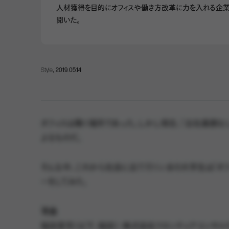
人材獲得を目的にオフィスや働き方改革に力を入れる企業
聞いた。
Style
, 2019.05.14
オフィスは働く場所であった。しかし現在、「出社義務な
よるものだ。
そんな中、これから社会に出て行くいまの大学生は「オフ
ーをしてみた。
司会
稲田晋司（以下、稲田）：株式会社フロンティアコンサル