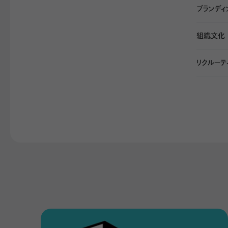
1つの場所で集中するのが苦手なので、自分の好きなよ
ブランディ
組織文化
山崎：
「確かに。自分も1つの場所で集中するのが苦手な
リクルーテ
同じ場所にいることが不可能と言う訳ではありません。
場合は高校3年の9月頃の体験が決定的でした。
私は普通の県立高校に通っていましたが、受験勉強以外
降は受ける授業を生徒自身が自由に選ぶことができまし
しました。すると、教室の移動と同時に頭も切り替わり
する場所を変えた方が生産性が高まる体質だと感じ、こ
笠間：
「自分は集中したい時にはLODGE-Yahoo!や
ています。働くならこの二つの空間がある会社で働きたい