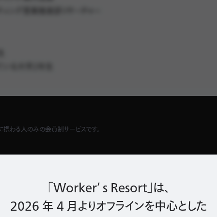
ティング営業推進部リサーチャー
生
っている大学2年生
っている大学1年生
トに携わる人のみの会員制サービスです。
高くないですね。」
サーチコミュニティに登録する
言う人は見たことないですね。
「Worker’ s Resort」は、
2026 年 4 月よりオフラインを中心とした
オフィスを比べるのもありかなって思いますね。長期的に働くことを考