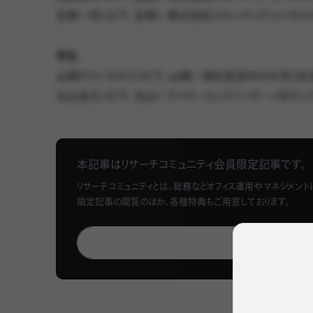
生駒一将（以下、生駒）：株式会社フロンティアコンサル
学生
山崎そういちろう（以下、山崎）：現在就活中の大学3年
丸山圭太（以下、丸山）：ライターとしてインターンを行
笠間翔（以下、笠間）：エンジニアとしてインターンを行
本記事はリサーチコミュニティ会員限定記事です。
Q オフィスって企業選びでどれくらい重要？
リサーチコミュニティとは、総務などオフィス運用やマネジメン
限定記事の閲覧のほか、各種特典もご用意しております。
丸山：
「正直な話全く考えたこともないし、全然重要度は
リ
山崎：
「確かに就活で『私の就活の軸はオフィスです』て
でも、もし複数内定をいただけたら福利厚生という面で