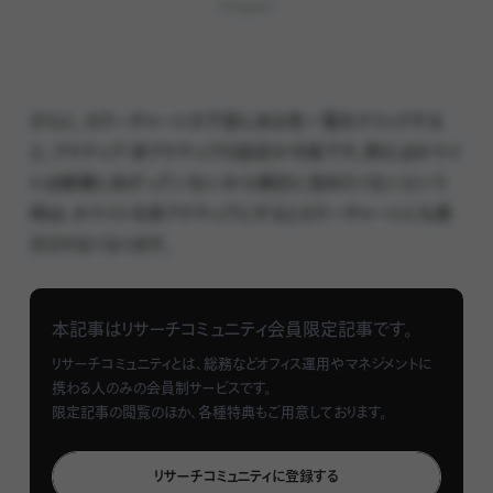
Infogram
さらに、カラーチャートの下部にある色一覧をクリックする
と、アクティブ・非アクティブの設定か可能です。例えばホワイ
トは候補にあがっていないから検討に含めたくないという
時は、ホワイトを非アクティブにするとカラーチャートにも表
示されなくなります。
色選びのご参考に！
本記事はリサーチコミュニティ会員限定記事です。
リサーチコミュニティとは、総務などオフィス運用やマネジメントに
ご利用してみていかがだったでしょうか？なんとなくキーワー
携わる人のみの会員制サービスです。
ドごとの違いを見てみるだけでも新しい気づきがあったので
限定記事の閲覧のほか、各種特典もご用意しております。
はないかと思います。「華やかなデザインにしたい！だからカ
ラーチャート通り、ピンクを主としてレッドとイエローを取り入
リサーチコミュニティに登録する