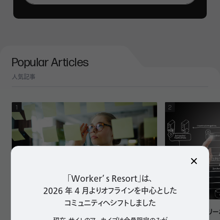
れれば間違いない！」とはいきませんが、表現したいことやブ
ランドをしっかり捉えた上で「まず候補の色を拾い出した
い」「最後2色で迷っている」という際には、是非ご活用くだ
さい。
Popular Articles
本カラーチャートについては、商用であっても無料でご利用
人気記事
頂けます。ご利用の際には、URL：
https://www.workersresort.com/jp/facility/colorchart
と「Worker’s Resort」の明記をお願い致します。
「Worker’ s Resort」は、
タスク管理ツール 「Trello（トレロ）」 を3年間使い
2026 年 4 月よりオフラインを中心とした
倒してみた！～導入時に大切な3つのこと～
コミュニティへシフトしました
Apple純正「フリ
テレワーク
ビジネスツール