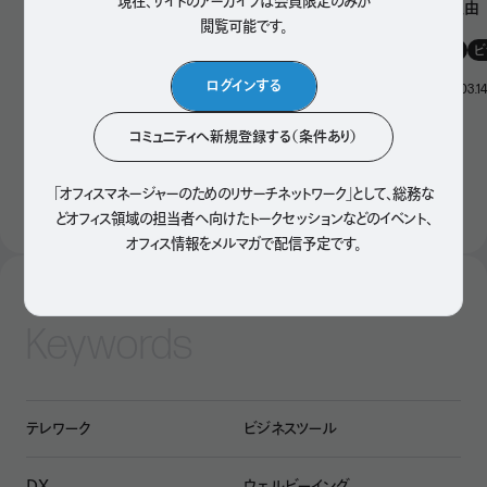
現在、サイトのアーカイブは会員限定のみが
目されている理由
閲覧可能です。
Technology
, 2021.04.23
DX
テレワーク
ビ
検索
ログインする
Technology
, 2023.03.1
コミュニティへ新規登録する（条件あり）
もっと見る
「オフィスマネージャーのためのリサーチネットワーク」として、
総務な
どオフィス領域の担当者へ向けたトークセッションなどのイベント、
オフィス情報をメルマガで配信予定です。
Keywords
テレワーク
ビジネスツール
DX
ウェルビーイング