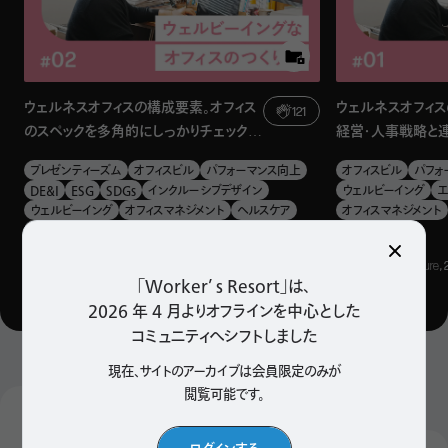
してきたが、同時に地球環境に大きな負荷を与えてきた。
ウェルネスオフィスの構成要素。オフィス
ウェルネスオフィス
121
のスペックを多角的にしっかりチェックし
経営・人事戦略と
よう
プレゼンティーズム
オフィスビル
パフォーマンス向上
オフィスビル
パフォ
DE&I
ESG
SDGs
インクルーシブデザイン
ウェルビーイング
エ
ウェルビーイング
オフィスマネジメント
ヘルスケア
オフィスマネジメント
人的資本経営
健康経営
健康経営
画像は環境省の「
令和3年版 環境・循環型社会・生物多様性白書
」より
Facility, Design
, 2025.02.25
Facility, Design, Culture
,
「Worker’ s Resort」は、
気候変動のほか、海洋プラスチックごみ問題や生物多様性
2026 年 4 月よりオフラインを中心とした
の損失なども深刻化しており、これらの問題を解決し、サス
コミュニティへシフトしました
テナブルな社会を実現するための経済モデルとして、「サーキ
現在、サイトのアーカイブは会員限定のみが
ュラーエコノミー」が注目されている。
閲覧可能です。
Popular Articles
検索
サーキュラーエコノミーとは、製品や資源の使用を循環させ、