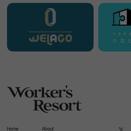
環境負荷の少ない素材を選ぶ
オフィス内で使用される家具や設備などは、できる限り再利
用可能な素材からつくられたものを選ぶようにする。たとえ
ば、リサイクルプラスチックや再生木材を使用した家具、再利
用可能なLED照明器具など。
修理交換・分解・リサイクルしやすい設計にする
建築や内装などを、組み立てやすく、分解や再利用がしやす
いようにモジュラー化して設計する。これにより、建物や内装
が長期にわたって使用される場合でも、修理や改修を容易
に行うことができ、資源の無駄を軽減できる。また、床材、天
井材、壁材などを同じ素材で統一することで、補修やリサイ
クルを効率化することも可能だ。
Home
About