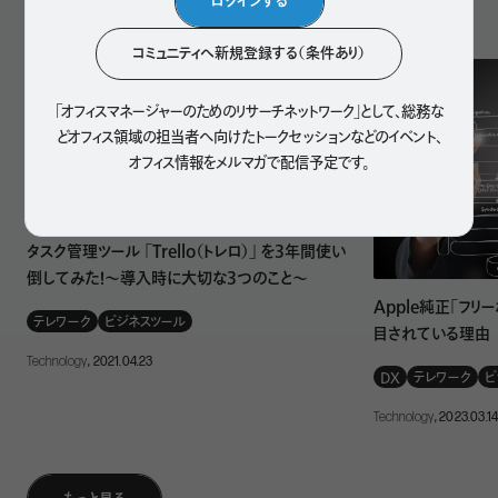
ログインする
人気記事
廃棄物の削減や環境負荷の軽減を図るものだ。サーキュラ
ーエコノミーでは廃棄物の削減や再利用を考えるのではな
コミュニティへ新規登録する（条件あり）
く、モノやサービスの設計段階で廃棄物が出ないようにデザ
インすることを提案している。
「オフィスマネージャーのためのリサーチネットワーク」として、
総務な
どオフィス領域の担当者へ向けたトークセッションなどのイベント、
オフィス情報をメルマガで配信予定です。
サーキュラーエコノミーは、SDGsの目標12「持続可能な生
産消費形態を確保する」を実現する手段となる。また、企業
や投資家がESGを重視するなかで、サーキュラーエコノミー
タスク管理ツール 「Trello（トレロ）」 を3年間使い
の考え方が社会的責任を果たすビジネスモデルとして注目
倒してみた！～導入時に大切な3つのこと～
されている。
Apple純正「フリ
テレワーク
ビジネスツール
目されている理由
サーキュラーエコノミーの3原則
Technology
, 2021.04.23
DX
テレワーク
ビ
Technology
, 2023.03.1
サーキュラーエコノミーの促進と実現をめざす国際的な非営
利団体エレン・マッカーサー財団（Ellen MacArthur
Foundation）は、
サーキュラー・エコノミーの3原則
として以