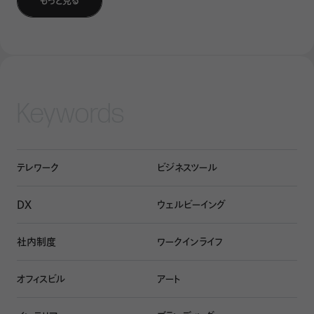
もっと見る
下を挙げている。
①廃棄物と汚染物質をなくすこと
②製品や材料を（最も価値の高い状態で）循環させること
③自然を再生させること
Keywords
サーキュラーエコノミーは、再生可能なエネルギーと材料へ
の移行によって支えられる。エレン・マッカーサー財団は、そ
の概念図として
バタフライダイアグラム
を提示している。サー
テレワーク
ビジネスツール
キュラーエコノミーを日本の企業に浸透させようと取り組む
一般社団法人サーキュラーエコノミー・ジャパンでは、このバ
DX
ウェルビーイング
タフライダイアグラムを下図のように日本語に翻訳して紹介
している。
社内制度
ワークインライフ
オフィスビル
アート