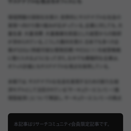
サステナブルな視点をオフィスにも
環境問題の深刻化を受け、世界的にサステナブルな社会の
実現へ向けた取り組みが広がっている。企業に対しても、大
量生産・大量消費・大量廃棄を前提とした経営からの脱却
が求められている。こうした動向を受け、日本でも多くの企
業がSDGs（持続可能な開発目標）やESG（※）を経営戦略
に取り入れるようになってきた。なかでも積極的な企業は、
オフィス計画にもサステナブルな視点を採用している。
本稿では、サステナブルな社会を実現するための新たな経
済モデルとして注目されている「サーキュラーエコノミー（循
環型経済）」について解説し、サーキュラーエコノミーの視点
を取り入れた、サステナブルなオフィスづくりのポイントを事
例とあわせて紹介する。
本記事はリサーチコミュニティ会員限定記事です。
※ESG：環境（Environment）・社会（Social）・企業統治