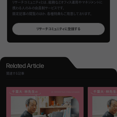
リサーチコミュニティとは、総務などオフィス運用やマネジメントに
（Governance）の頭文字をとった言葉。企業が取り組むべ
携わる人のみの会員制サービスです。
き課題として、投資家もESGの観点を重視する傾向がみら
限定記事の閲覧のほか、各種特典もご用意しております。
れる。
リサーチコミュニティに登録する
関連記事：
政府がオフィスのサーキュラーエコノミー化をけん
引・オランダの循環型オフィス事例
関連記事：
＜海外事例＞オフィスもサステナブルに！海外で広が
る「環境配慮型オフィス」
Related Article
関連する記事
サーキュラーエコノミーとは
原材料から製品をつくり、使用後は廃棄するという従来型
の経済モデルは、リニアエコノミー（線型経済）といわれる。こ
うした経済活動により、私たちは経済成長や豊かさを享受