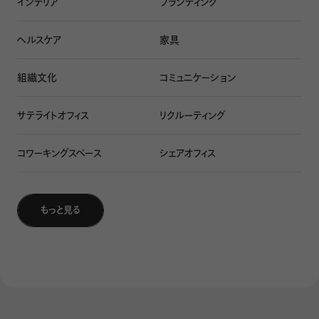
インテリア
ブランディング
ヘルスケア
家具
組織文化
コミュニケーション
サテライトオフィス
リクルーティング
コワーキングスペース
シェアオフィス
画像は一般社団法人サーキュラーエコノミー・ジャパンの
Webサイト
より
サーキュラーエコノミーの視点を取り入れたオフィスづくりの
もっと見る
ポイント
では実際に、サーキュラーエコノミーを考慮したオフィスづく
りを行うには、何に取り組めばよいのか。具体的なポイント
は次の通り。